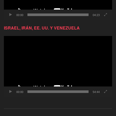
00:00
04:23
ISRAEL, IRÁN, EE. UU. Y VENEZUELA
Reproductor
de
video
00:00
54:44