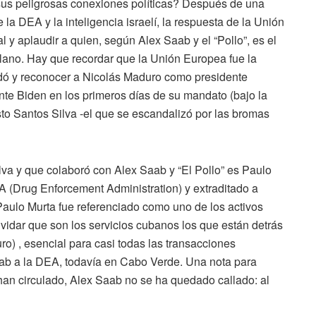
us peligrosas conexiones políticas? Después de una
la DEA y la inteligencia israelí, la respuesta de la Unión
l y aplaudir a quien, según Alex Saab y el “Pollo”, es el
lano. Hay que recordar que la Unión Europea fue la
idó y reconocer a Nicolás Maduro como presidente
nte Biden en los primeros días de su mandato (bajo la
o Santos Silva -el que se escandalizó por las bromas
va y que colaboró con Alex Saab y “El Pollo” es Paulo
 (Drug Enforcement Administration) y extraditado a
aulo Murta fue referenciado como uno de los activos
idar que son los servicios cubanos los que están detrás
o) , esencial para casi todas las transacciones
aab a la DEA, todavía en Cabo Verde. Una nota para
e han circulado, Alex Saab no se ha quedado callado: al