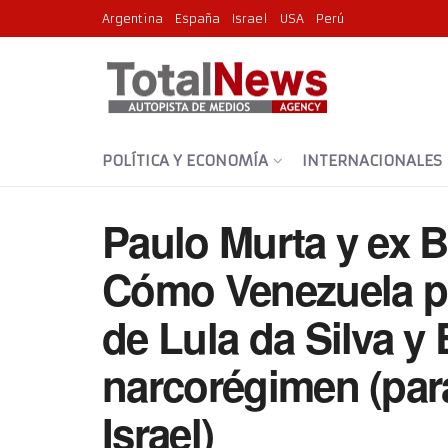
Argentina
España
Israel
USA
Perú
POLÍTICA Y ECONOMÍA
INTERNACIONALES
Paulo Murta y ex 
Cómo Venezuela pr
de Lula da Silva y 
narcorégimen (par
Israel)