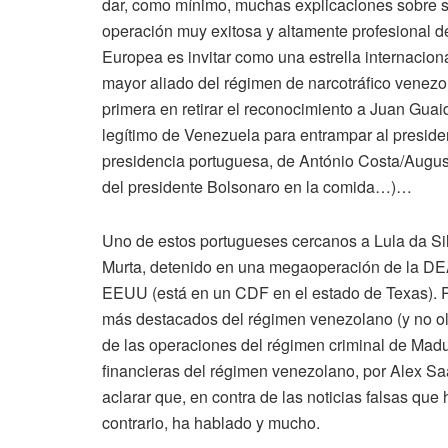
dar, como mínimo, muchas explicaciones sobre s
operación muy exitosa y altamente profesional de 
Europea es invitar como una estrella internaciona
mayor aliado del régimen de narcotráfico venezo
primera en retirar el reconocimiento a Juan Gua
legítimo de Venezuela para entrampar al preside
presidencia portuguesa, de António Costa/August
del presidente Bolsonaro en la comida…)…
Uno de estos portugueses cercanos a Lula da Sil
Murta, detenido en una megaoperación de la DEA
EEUU (está en un CDF en el estado de Texas). P
más destacados del régimen venezolano (y no olv
de las operaciones del régimen criminal de Madur
financieras del régimen venezolano, por Alex S
aclarar que, en contra de las noticias falsas qu
contrario, ha hablado y mucho.