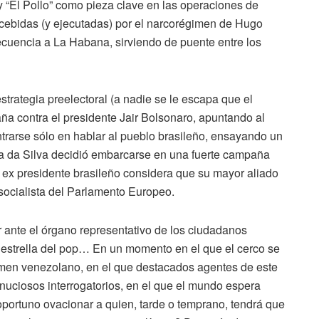
 “El Pollo” como pieza clave en las operaciones de
oncebidas (y ejecutadas) por el narcorégimen de Hugo
cuencia a La Habana, sirviendo de puente entre los
strategia preelectoral (a nadie se le escapa que el
aña contra el presidente Jair Bolsonaro, apuntando al
entrarse sólo en hablar al pueblo brasileño, ensayando un
ula da Silva decidió embarcarse en una fuerte campaña
 ex presidente brasileño considera que su mayor aliado
socialista del Parlamento Europeo.
r ante el órgano representativo de los ciudadanos
 estrella del pop… En un momento en el que el cerco se
gimen venezolano, en el que destacados agentes de este
nuciosos interrogatorios, en el que el mundo espera
oportuno ovacionar a quien, tarde o temprano, tendrá que