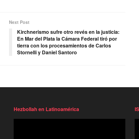
Next Post
Kirchnerismo sufre otro revés en la justicia:
En Mar del Plata la Cámara Federal tiró por
tierra con los procesamientos de Carlos
Stornelli y Daniel Santoro
Hezbollah en Latinoamérica
I
Reproductor
Re
de
d
video
vi