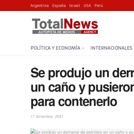
Argentina
España
Israel
USA
Perú
POLÍTICA Y ECONOMÍA
INTERNACIONALES
Se produjo un der
un caño y pusiero
para contenerlo
17 diciembre, 2021