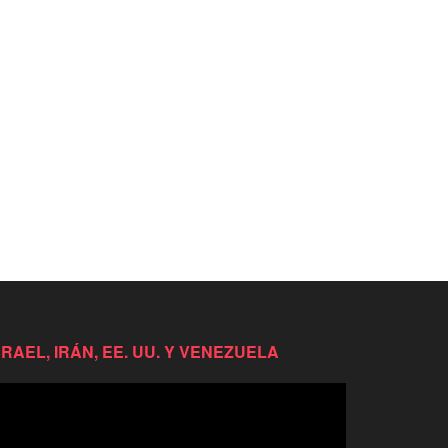
SRAEL, IRÁN, EE. UU. Y VENEZUELA
productor
e
deo