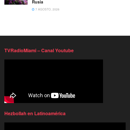
Rusia
7 AGOSTO, 2026
TVRadioMiami – Canal Youtube
Hezbollah en Latinoamérica
Reproductor