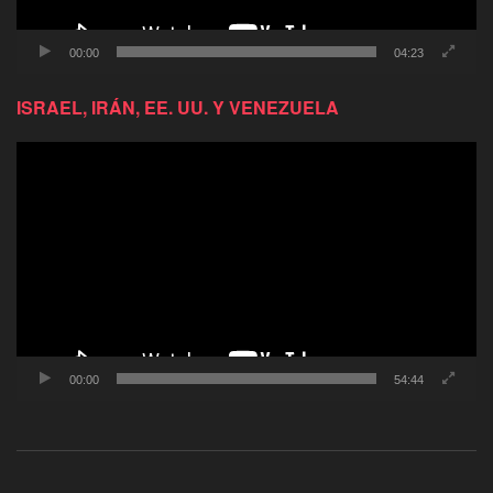
00:00
04:23
ISRAEL, IRÁN, EE. UU. Y VENEZUELA
Reproductor
de
video
00:00
54:44