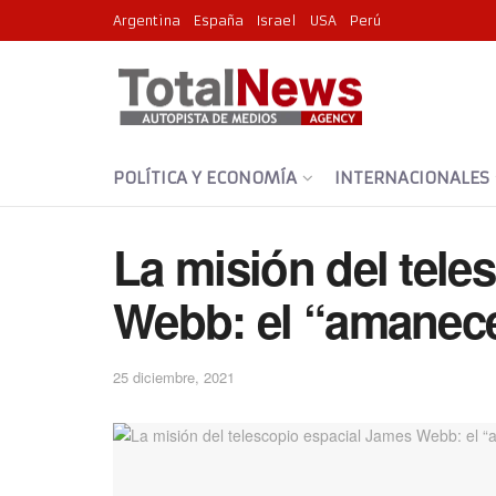
Argentina
España
Israel
USA
Perú
POLÍTICA Y ECONOMÍA
INTERNACIONALES
La misión del tele
Webb: el “amanec
25 diciembre, 2021