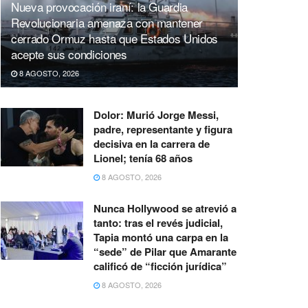
Nueva provocación iraní: la Guardia
Revolucionaria amenaza con mantener
cerrado Ormuz hasta que Estados Unidos
acepte sus condiciones
8 AGOSTO, 2026
Dolor: Murió Jorge Messi,
padre, representante y figura
decisiva en la carrera de
Lionel; tenía 68 años
8 AGOSTO, 2026
Nunca Hollywood se atrevió a
tanto: tras el revés judicial,
Tapia montó una carpa en la
“sede” de Pilar que Amarante
calificó de “ficción jurídica”
8 AGOSTO, 2026