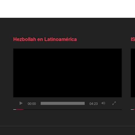
Hezbollah en Latinoamérica
I
Reproductor
Re
de
d
video
vi
00:00
04:23