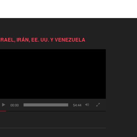
SRAEL, IRÁN, EE. UU. Y VENEZUELA
productor
e
deo
00:00
54:44