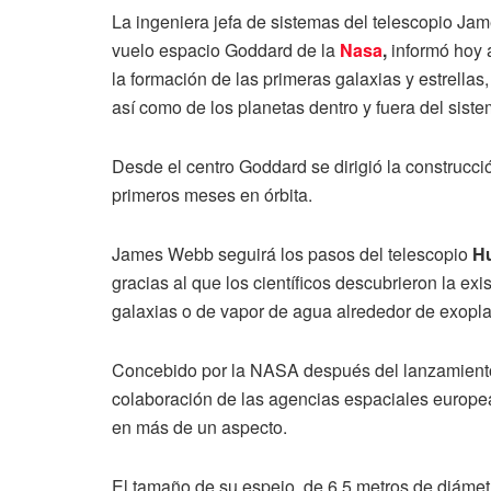
La ingeniera jefa de sistemas del telescopio Ja
vuelo espacio Goddard de la
Nasa
,
informó hoy a
la formación de las primeras galaxias y estrella
así como de los planetas dentro y fuera del siste
Desde el centro Goddard se dirigió la construcci
primeros meses en órbita.
James Webb seguirá los pasos del telescopio
Hu
gracias al que los científicos descubrieron la ex
galaxias o de vapor de agua alrededor de exopla
Concebido por la NASA después del lanzamiento 
colaboración de las agencias espaciales europ
en más de un aspecto.
El tamaño de su espejo, de 6,5 metros de diámetro