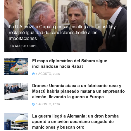
La UIA cruzó a Caputo por sus insultos a la industria y
reclamó igualdad de condiciones frente a las
importaciones
6 AGOSTO, 2026
El mapa diplomático del Sáhara sigue
inclinándose hacia Rabat
6 AGOSTO, 2026
Drones: Ucrania ataca a un fabricante ruso y
Moscú habría planeado matar a un empresario
alemán, llevando la guerra a Europa
6 AGOSTO, 2026
La guerra llegó a Alemania: un dron bomba
apuntó a un avión ucraniano cargado de
municiones y buscan otro