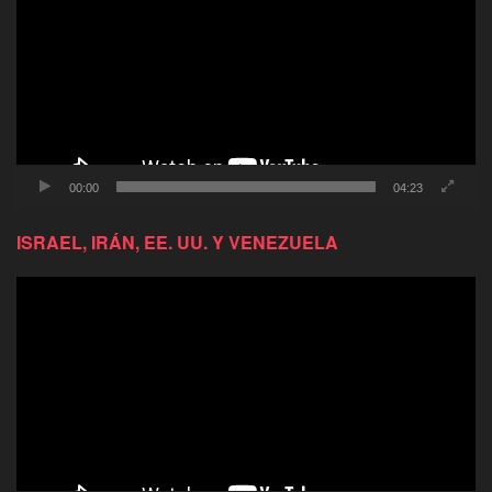
video
00:00
04:23
ISRAEL, IRÁN, EE. UU. Y VENEZUELA
Reproductor
de
video