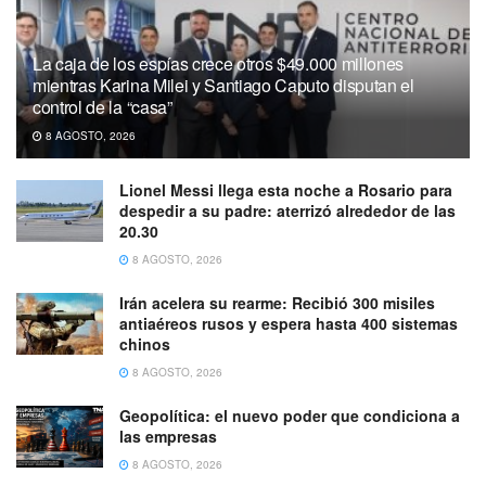
La caja de los espías crece otros $49.000 millones
mientras Karina Milei y Santiago Caputo disputan el
control de la “casa”
8 AGOSTO, 2026
Lionel Messi llega esta noche a Rosario para
despedir a su padre: aterrizó alrededor de las
20.30
8 AGOSTO, 2026
Irán acelera su rearme: Recibió 300 misiles
antiaéreos rusos y espera hasta 400 sistemas
chinos
8 AGOSTO, 2026
Geopolítica: el nuevo poder que condiciona a
las empresas
8 AGOSTO, 2026