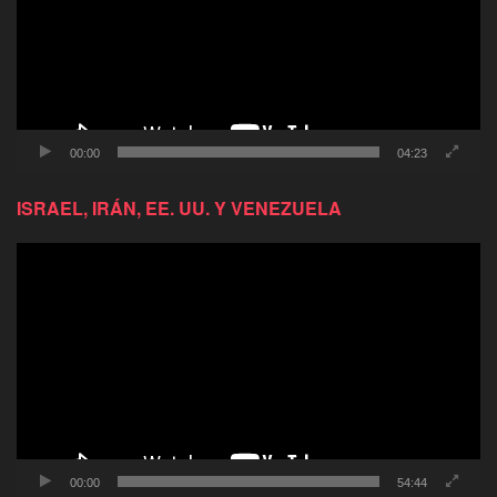
00:00
04:23
ISRAEL, IRÁN, EE. UU. Y VENEZUELA
Reproductor
de
video
00:00
54:44