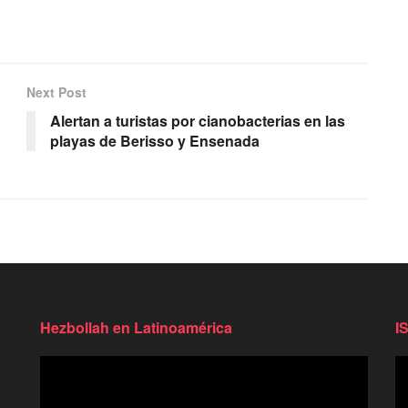
Next Post
Alertan a turistas por cianobacterias en las
playas de Berisso y Ensenada
Hezbollah en Latinoamérica
I
Reproductor
Re
de
d
video
vi