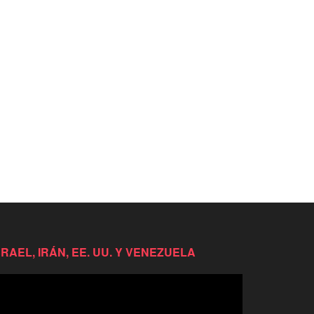
SRAEL, IRÁN, EE. UU. Y VENEZUELA
productor
e
deo