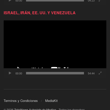
00:00
04:23
ISRAEL, IRÁN, EE. UU. Y VENEZUELA
Reproductor
de
video
00:00
54:44
Terminos y Condiciones
MediaKit
© 2026
TotalNews Autopista de Medios
- Todos los derechos