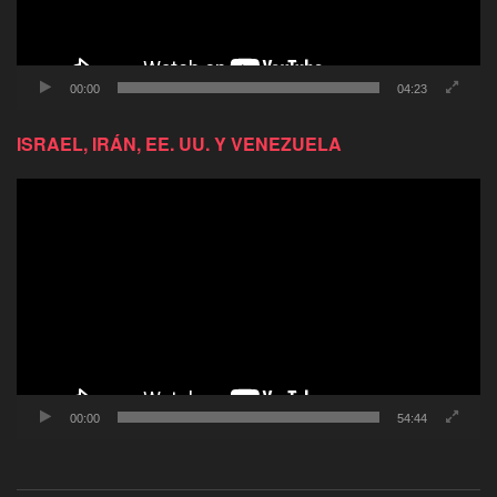
00:00
04:23
ISRAEL, IRÁN, EE. UU. Y VENEZUELA
Reproductor
de
video
00:00
54:44