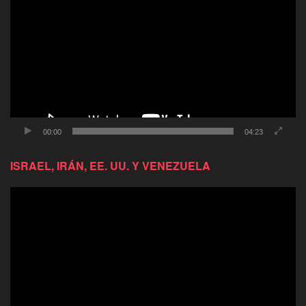
de
video
00:00
04:23
ISRAEL, IRÁN, EE. UU. Y VENEZUELA
Reproductor
de
video