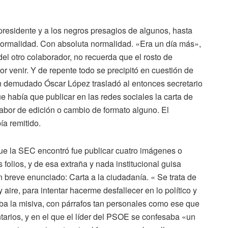
 presidente y a los negros presagios de algunos, hasta
normalidad. Con absoluta normalidad. «Era un día más»,
el otro colaborador, no recuerda que el rosto de
r venir. Y de repente todo se precipitó en cuestión de
un demudado Óscar López trasladó al entonces secretario
 había que publicar en las redes sociales la carta de
 labor de edición o cambio de formato alguno. El
ía remitido.
ue la SEC encontró fue publicar cuatro imágenes o
 folios, y de esa extraña y nada institucional guisa
n breve enunciado: Carta a la ciudadanía. « Se trata de
 aire, para intentar hacerme desfallecer en lo político y
ba la misiva, con párrafos tan personales como ese que
ntarios, y en el que el líder del PSOE se confesaba «un