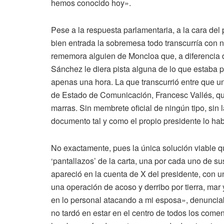
hemos conocido hoy».
Pese a la respuesta parlamentaria, a la cara del
bien entrada la sobremesa todo transcurría con 
rememora alguien de Moncloa que, a diferencia d
Sánchez le diera pista alguna de lo que estaba po
apenas una hora. La que transcurrió entre que 
de Estado de Comunicación, Francesc Vallés, que
marras. Sin membrete oficial de ningún tipo, sin
documento tal y como el propio presidente lo hab
No exactamente, pues la única solución viable q
‘pantallazos’ de la carta, una por cada uno de sus
apareció en la cuenta de X del presidente, con u
una operación de acoso y derribo por tierra, mar y
en lo personal atacando a mi esposa», denuncia
no tardó en estar en el centro de todos los come