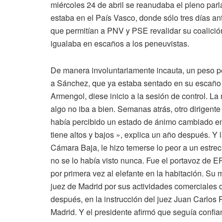
miércoles 24 de abril se reanudaba el pleno par
estaba en el País Vasco, donde sólo tres días 
que permitían a PNV y PSE revalidar su coalició
igualaba en escaños a los peneuvistas.
De manera involuntariamente incauta, un peso 
a Sánchez, que ya estaba sentado en su escaño 
Armengol, diese inicio a la sesión de control. La 
algo no iba a bien. Semanas atrás, otro dirigente
había percibido un estado de ánimo cambiado en 
tiene altos y bajos », explica un año después. Y
Cámara Baja, le hizo temerse lo peor a un estre
no se lo había visto nunca. Fue el portavoz de 
por primera vez al elefante en la habitación. S
juez de Madrid por sus actividades comerciales
después, en la instrucción del juez Juan Carlos 
Madrid. Y el presidente afirmó que seguía confia