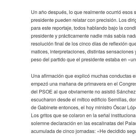
Un año después, lo que realmente ocurrió esos se
presidente pueden relatar con precisión. Los di
para este reportaje, todos hablando bajo la cond
presidente y prácticamente nadie más sabía nada 
resolución final de los cinco días de reflexión q
matices, interpretaciones, distintas sensaciones 
peso del partido que el presidente estaba en «un
Una afirmación que explicó muchas conductas ento
empezó una mañana de primavera en el Congreso
del PSOE al que obviamente no asistió Sánchez y
escucharon desde el mítico edificio Semillas, do
de Gabinete entonces, el hoy ministro Óscar López,
Los gritos que se colaron en la señal instituci
solemne declaración en las escalinatas del Palac
acumulada de cinco jornadas: «He decidido segu