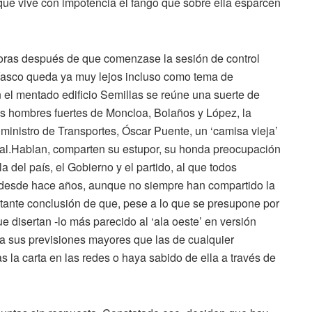
e vive con impotencia el fango que sobre ella esparcen
 horas después de que comenzase la sesión de control
s Vasco queda ya muy lejos incluso como tema de
 el mentado edificio Semillas se reúne una suerte de
os hombres fuertes de Moncloa, Bolaños y López, la
ministro de Transportes, Óscar Puente, un ‘camisa vieja’
onal.Hablan, comparten su estupor, su honda preocupación
la del país, el Gobierno y el partido, al que todos
 desde hace años, aunque no siempre han compartido la
etante conclusión de que, pese a lo que se presupone por
ue disertan -lo más parecido al ‘ala oeste’ en versión
a sus previsiones mayores que las de cualquier
la carta en las redes o haya sabido de ella a través de