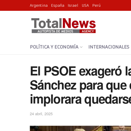
Argentina
España
Israel
USA
Perú
POLÍTICA Y ECONOMÍA
INTERNACIONALES
El PSOE exageró la 
Sánchez para que e
implorara quedars
24 abril, 2025