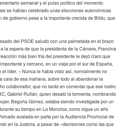
lamentario semanal y el pulso político del momento
antes se habían celebrado unas elecciones autonómicas
n de gobierno pese a la importante crecida de Bildu, que
pesado del PSOE saludó con una palmetada en el brazo
a la espera de que la presidenta de la Cámara, Francina
reacción más bien fría del presidente le dejó claro que
 importante y cercano, en un viaje por el sur de España,
el líder. « Nunca le había visto así, normalmente no
 la cara de esa mañana, sobre todo al abandonar la
cho colaborador, que no tardó en comentar que ese rostro
ERC, Gabriel Rufián, quien desató la tormenta, nombrando
u mujer, Begoña Gómez, estaba siendo investigada por un
 durante su tiempo en La Moncloa, como sigue un año
Peinado avalada en parte por la Audiencia Provincial de
ndo en la Justicia, a pesar de «decisiones como las que