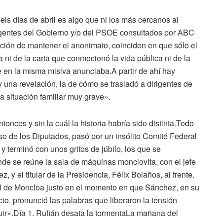
is días de abril es algo que ni los más cercanos al
rigentes del Gobierno y/o del PSOE consultados por ABC
ición de mantener el anonimato, coinciden en que sólo el
ni de la carta que conmocionó la vida pública ni de la
ue en la misma misiva anunciaba.A partir de ahí hay
y una revelación, la de cómo se trasladó a dirigentes de
a situación familiar muy grave».
nces y sin la cuál la historia habría sido distinta.Todo
 de los Diputados, pasó por un insólito Comité Federal
 terminó con unos gritos de júbilo, los que se
nde se reúne la sala de máquinas monclovita, con el jefe
 y el titular de la Presidencia, Félix Bolaños, al frente.
onal de Moncloa justo en el momento en que Sánchez, en su
io, pronunció las palabras que liberaron la tensión
ir».Día 1. Rufián desata la tormentaLa mañana del