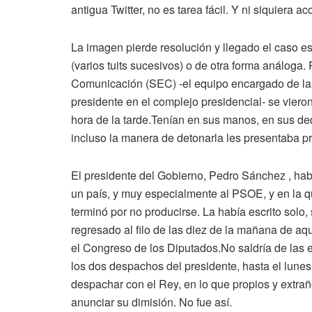
antigua Twitter, no es tarea fácil. Y ni siquiera a
La imagen pierde resolución y llegado el caso es
(varios tuits sucesivos) o de otra forma análoga
Comunicación (SEC) -el equipo encargado de la 
presidente en el complejo presidencial- se vieron 
hora de la tarde.Tenían en sus manos, en sus de
incluso la manera de detonarla les presentaba p
El presidente del Gobierno, Pedro Sánchez , habí
un país, y muy especialmente al PSOE, y en la 
terminó por no producirse. La había escrito solo, 
regresado al filo de las diez de la mañana de a
el Congreso de los Diputados.No saldría de las
los dos despachos del presidente, hasta el lunes
despachar con el Rey, en lo que propios y extrañ
anunciar su dimisión. No fue así.