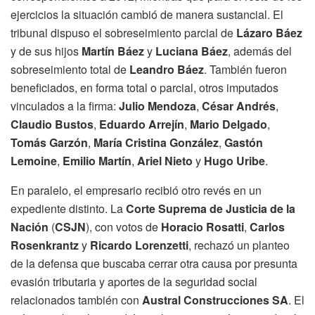
ejercicios la situación cambió de manera sustancial. El
tribunal dispuso el sobreseimiento parcial de
Lázaro Báez
y de sus hijos
Martín Báez
y
Luciana Báez
, además del
sobreseimiento total de
Leandro Báez
. También fueron
beneficiados, en forma total o parcial, otros imputados
vinculados a la firma:
Julio Mendoza
,
César Andrés
,
Claudio Bustos
,
Eduardo Arrejín
,
Mario Delgado
,
Tomás Garzón
,
María Cristina González
,
Gastón
Lemoine
,
Emilio Martín
,
Ariel Nieto
y
Hugo Uribe
.
En paralelo, el empresario recibió otro revés en un
expediente distinto. La
Corte Suprema de Justicia de la
Nación
(
CSJN
), con votos de
Horacio Rosatti
,
Carlos
Rosenkrantz
y
Ricardo Lorenzetti
, rechazó un planteo
de la defensa que buscaba cerrar otra causa por presunta
evasión tributaria y aportes de la seguridad social
relacionados también con
Austral Construcciones SA
. El