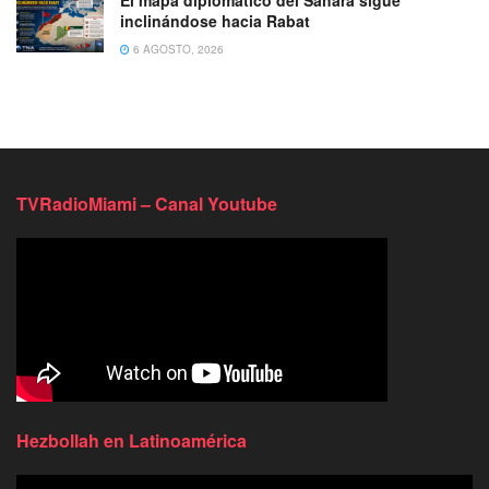
inclinándose hacia Rabat
6 AGOSTO, 2026
TVRadioMiami – Canal Youtube
Hezbollah en Latinoamérica
Reproductor