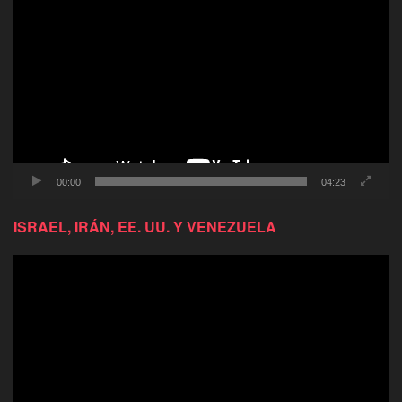
de
video
00:00
04:23
ISRAEL, IRÁN, EE. UU. Y VENEZUELA
Reproductor
de
video