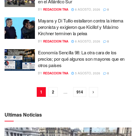
en el Atlántico Sur
BY
REDACCION TNA
6 AGOSTO, 2026
0
Mayans y Di Tullio estallaron contra la interna
peronista y exigieron que Kicillof y Máximo
Kirchner terminen la pelea
BY
REDACCION TNA
6 AGOSTO, 2026
0
Economía Sencilla 98: La otra cara de los
precios; por qué algunos son mayores que en
otros países
BY
REDACCION TNA
5 AGOSTO, 2026
0
1
2
…
914
Ultimas Noticias