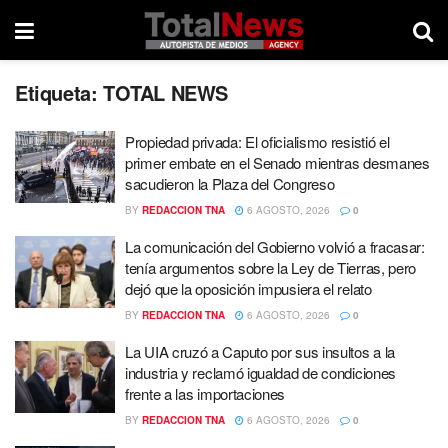
Etiqueta:
TOTAL NEWS
Propiedad privada: El oficialismo resistió el
primer embate en el Senado mientras desmanes
sacudieron la Plaza del Congreso
BY
REDACCION TNA
6 AGOSTO, 2026
0
La comunicación del Gobierno volvió a fracasar:
tenía argumentos sobre la Ley de Tierras, pero
dejó que la oposición impusiera el relato
BY
REDACCION TNA
6 AGOSTO, 2026
0
La UIA cruzó a Caputo por sus insultos a la
industria y reclamó igualdad de condiciones
frente a las importaciones
BY
REDACCION TNA
6 AGOSTO, 2026
0