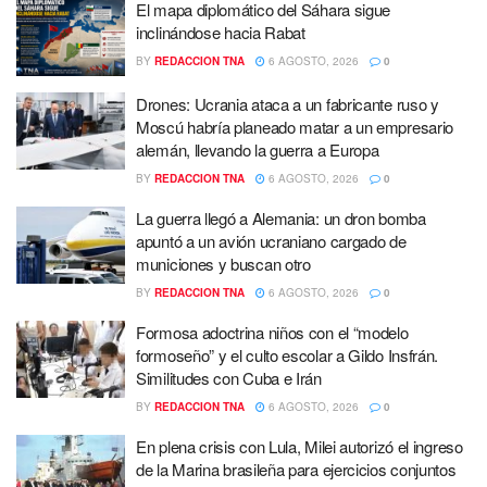
El mapa diplomático del Sáhara sigue
inclinándose hacia Rabat
BY
REDACCION TNA
6 AGOSTO, 2026
0
Drones: Ucrania ataca a un fabricante ruso y
Moscú habría planeado matar a un empresario
alemán, llevando la guerra a Europa
BY
REDACCION TNA
6 AGOSTO, 2026
0
La guerra llegó a Alemania: un dron bomba
apuntó a un avión ucraniano cargado de
municiones y buscan otro
BY
REDACCION TNA
6 AGOSTO, 2026
0
Formosa adoctrina niños con el “modelo
formoseño” y el culto escolar a Gildo Insfrán.
Similitudes con Cuba e Irán
BY
REDACCION TNA
6 AGOSTO, 2026
0
En plena crisis con Lula, Milei autorizó el ingreso
de la Marina brasileña para ejercicios conjuntos