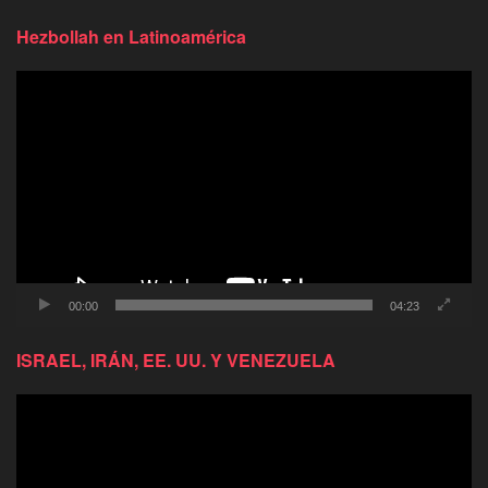
Hezbollah en Latinoamérica
Reproductor
de
video
00:00
04:23
ISRAEL, IRÁN, EE. UU. Y VENEZUELA
Reproductor
de
video