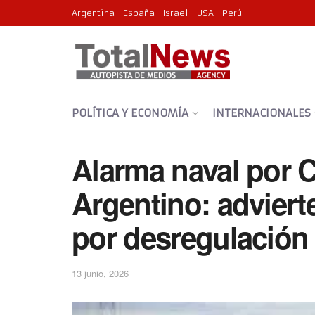
Argentina
España
Israel
USA
Perú
POLÍTICA Y ECONOMÍA
INTERNACIONALES
Alarma naval por C
Argentino: adviert
por desregulación
13 junio, 2026