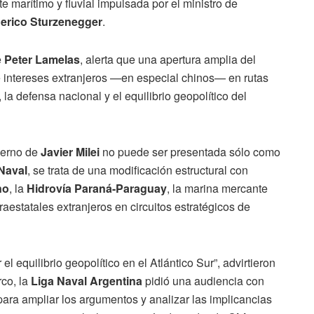
e marítimo y fluvial impulsada por el ministro de
erico Sturzenegger
.
e
Peter Lamelas
, alerta que una apertura amplia del
de intereses extranjeros —en especial chinos— en rutas
 la defensa nacional y el equilibrio geopolítico del
ierno de
Javier Milei
no puede ser presentada sólo como
Naval
, se trata de una modificación estructural con
no
, la
Hidrovía Paraná-Paraguay
, la marina mercante
raestatales extranjeros en circuitos estratégicos de
 equilibrio geopolítico en el Atlántico Sur”, advirtieron
rco, la
Liga Naval Argentina
pidió una audiencia con
ra ampliar los argumentos y analizar las implicancias