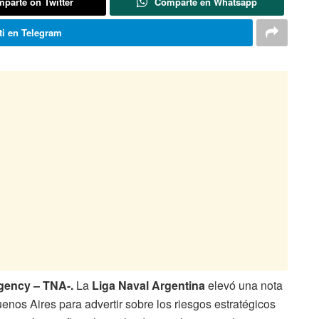
parte on Twitter
Comparte en Whatsapp
i en Telegram
gency – TNA-.
La
Liga Naval Argentina
elevó una nota
nos Aires para advertir sobre los riesgos estratégicos