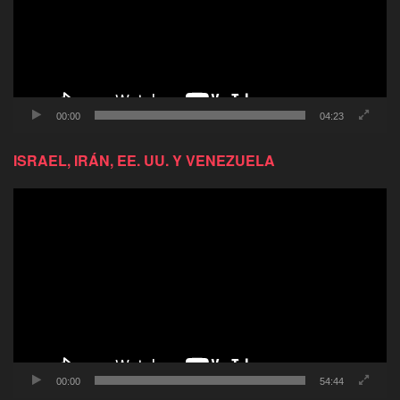
00:00
04:23
ISRAEL, IRÁN, EE. UU. Y VENEZUELA
Reproductor
de
video
00:00
54:44