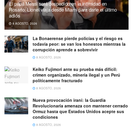
El papá Messi será despedido en la intimidad en
Rosario: Lionel viaja desde Miami para darle el último
adiós
8 AGOSTO, 2026
La Bonaerense pierde policías y el riesgo es
todavía peor: se van los honestos mientras la
corrupción aprende a sobrevivir
8 AGOSTO, 2026
Keiko Fujimori ante su prueba más difícil:
crimen organizado, minería ilegal y un Perú
políticamente fracturado
8 AGOSTO, 2026
Nueva provocación iraní: la Guardia
Revolucionaria amenaza con mantener cerrado
Ormuz hasta que Estados Unidos acepte sus
condiciones
8 AGOSTO, 2026