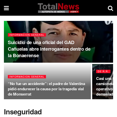
INFORMACION GENERAL
Suicidio de una oficial del GAD
Cañuelas abre interrogantes dentro de
la Bonaerense
DE R.R.
INFORMACION GENERAL
Casi una to
“No fue un accidente”: el padre de Valentina
camioneta r
pidió endurecer la causa por la tragedia vial
operativo d
de Monserrat
demasiadas
Inseguridad