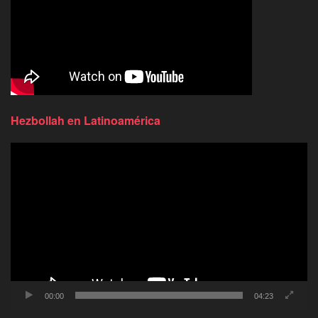
Hezbollah en Latinoamérica
Reproductor
de
video
00:00
04:23