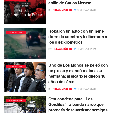
anillo de Carlos Menem
BY
REDACCIÓN TN
5 MARZO, 2021
Robaron un auto con un nene
INSEGURIDAD
dormido adentro y lo liberaron a
los diez kilómetros
BY
REDACCIÓN TN
4 MARZO, 2021
Uno de Los Monos se peleó con
INSEGURIDAD
un preso y mandó matar a su
hermana: al sicario le dieron 18
años de cárcel
BY
REDACCIÓN TN
4 MARZO, 2021
Otra condena para “Los
INSEGURIDAD
Gorditos”, la banda narco que
prometía descuartizar enemigos