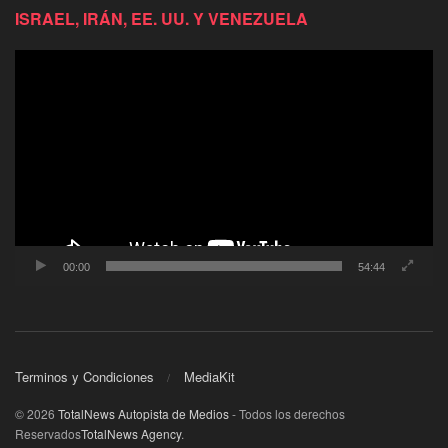
ISRAEL, IRÁN, EE. UU. Y VENEZUELA
Reproductor
de
video
00:00
54:44
Terminos y Condiciones
MediaKit
© 2026
TotalNews Autopista de Medios
- Todos los derechos
Reservados
TotalNews Agency
.