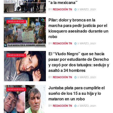
“a la mexicana”
BY
REDACCIÓN TN
3 MARZO, 2021
Pilar: dolor y bronca en la
INSEGURIDAD
marcha para pedir justicia por el
kiosquero asesinado durante un
robo
BY
REDACCIÓN TN
3 MARZO, 2021
El “Viudo Negro” que se hacía
INSEGURIDAD
pasar por estudiante de Derecho
y cayó por dos tatuajes: sedujo y
asaltó a 34 hombres
BY
REDACCIÓN TN
3 MARZO, 2021
Juntaba plata para cumplirle el
INSEGURIDAD
sueño de los 15 a su hija y lo
mataron en un robo
BY
REDACCIÓN TN
2 MARZO, 2021