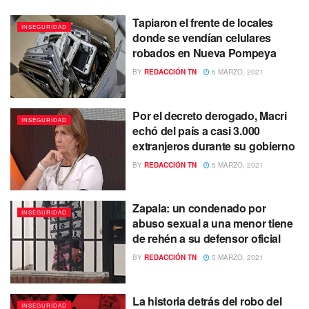
Tapiaron el frente de locales
INSEGURIDAD
donde se vendían celulares
robados en Nueva Pompeya
BY
REDACCIÓN TN
6 MARZO, 2021
Por el decreto derogado, Macri
INSEGURIDAD
echó del país a casi 3.000
extranjeros durante su gobierno
BY
REDACCIÓN TN
5 MARZO, 2021
Zapala: un condenado por
INSEGURIDAD
abuso sexual a una menor tiene
de rehén a su defensor oficial
BY
REDACCIÓN TN
5 MARZO, 2021
La historia detrás del robo del
INSEGURIDAD