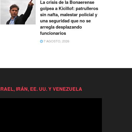
La crisis de la Bonaerense
golpea a Kicillof: patrulleros
sin nafta, malestar policial y
una seguridad que no se
arregla desplazando
funcionarios
7 AGOSTO, 2026
SRAEL, IRÁN, EE. UU. Y VENEZUELA
productor
e
deo