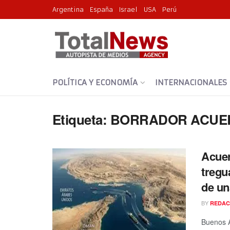
Argentina
España
Israel
USA
Perú
POLÍTICA Y ECONOMÍA
INTERNACIONALES
Etiqueta:
BORRADOR ACUE
Acuer
tregu
de un
BY
REDAC
Buenos 