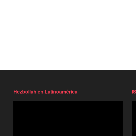
Hezbollah en Latinoamérica
I
Reproductor
Re
de
d
video
vi