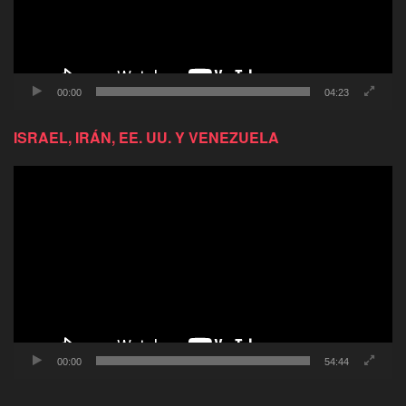
00:00
04:23
ISRAEL, IRÁN, EE. UU. Y VENEZUELA
Reproductor
de
video
00:00
54:44