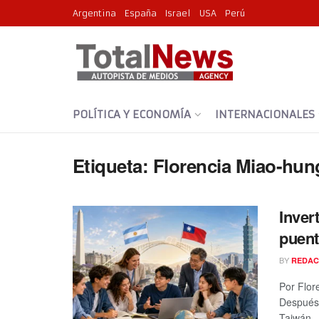
Argentina
España
Israel
USA
Perú
POLÍTICA Y ECONOMÍA
INTERNACIONALES
Etiqueta:
Florencia Miao-hun
Inver
puent
BY
REDAC
Por Flor
Después 
Taiwán ..