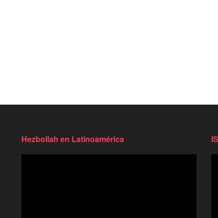
Hezbollah en Latinoamérica
I
Reproductor
Re
de
d
video
vi