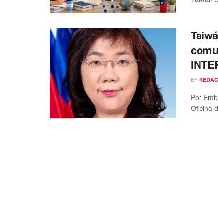
Taiwá
comun
INTE
BY
REDAC
Por Emba
Oficina 