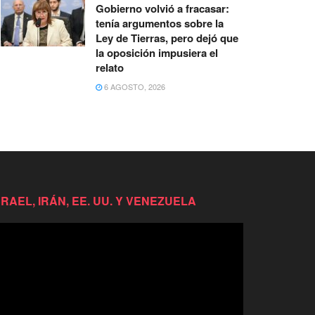
Gobierno volvió a fracasar:
tenía argumentos sobre la
Ley de Tierras, pero dejó que
la oposición impusiera el
relato
6 AGOSTO, 2026
SRAEL, IRÁN, EE. UU. Y VENEZUELA
productor
e
deo