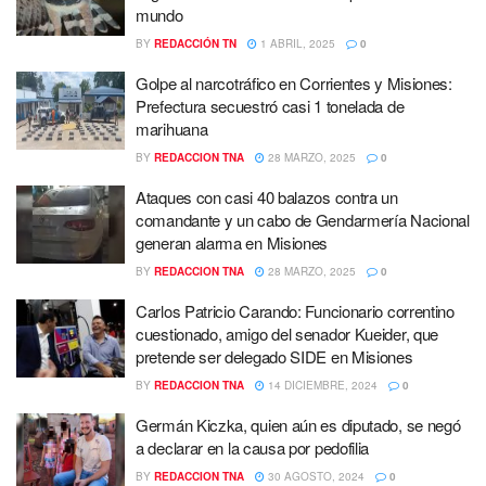
mundo
BY
REDACCIÓN TN
1 ABRIL, 2025
0
Golpe al narcotráfico en Corrientes y Misiones:
Prefectura secuestró casi 1 tonelada de
marihuana
BY
REDACCION TNA
28 MARZO, 2025
0
Ataques con casi 40 balazos contra un
comandante y un cabo de Gendarmería Nacional
generan alarma en Misiones
BY
REDACCION TNA
28 MARZO, 2025
0
Carlos Patricio Carando: Funcionario correntino
cuestionado, amigo del senador Kueider, que
pretende ser delegado SIDE en Misiones
BY
REDACCION TNA
14 DICIEMBRE, 2024
0
Germán Kiczka, quien aún es diputado, se negó
a declarar en la causa por pedofilia
BY
REDACCION TNA
30 AGOSTO, 2024
0