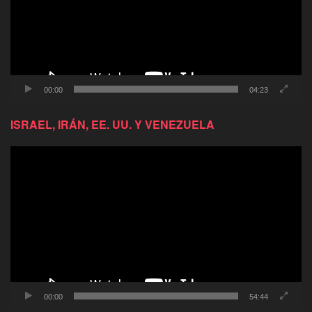
00:00
04:23
ISRAEL, IRÁN, EE. UU. Y VENEZUELA
Reproductor
de
video
00:00
54:44