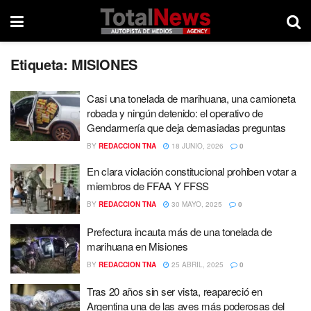
Etiqueta:
MISIONES
Casi una tonelada de marihuana, una camioneta
robada y ningún detenido: el operativo de
Gendarmería que deja demasiadas preguntas
BY
REDACCION TNA
18 JUNIO, 2026
0
En clara violación constitucional prohiben votar a
miembros de FFAA Y FFSS
BY
REDACCION TNA
30 MAYO, 2025
0
Prefectura incauta más de una tonelada de
marihuana en Misiones
BY
REDACCION TNA
25 ABRIL, 2025
0
Tras 20 años sin ser vista, reapareció en
Argentina una de las aves más poderosas del