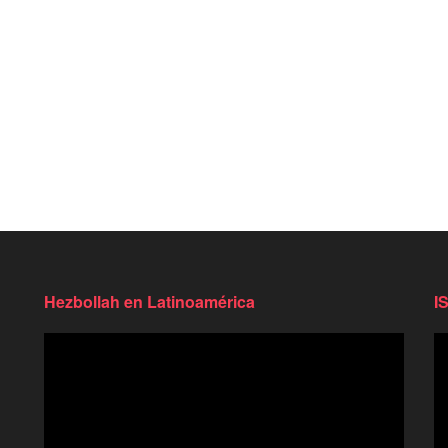
Hezbollah en Latinoamérica
I
Reproductor
Re
de
d
video
vi