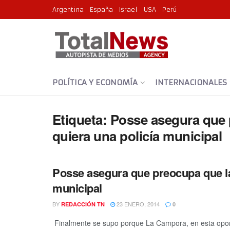
Argentina
España
Israel
USA
Perú
POLÍTICA Y ECONOMÍA
INTERNACIONALES
Etiqueta:
Posse asegura que 
quiera una policía municipal
Posse asegura que preocupa que la
municipal
BY
23 ENERO, 2014
REDACCIÓN TN
0
Finalmente se supo porque La Campora, en esta oportu