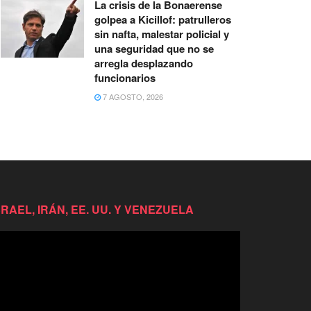
La crisis de la Bonaerense
golpea a Kicillof: patrulleros
sin nafta, malestar policial y
una seguridad que no se
arregla desplazando
funcionarios
7 AGOSTO, 2026
SRAEL, IRÁN, EE. UU. Y VENEZUELA
productor
e
deo