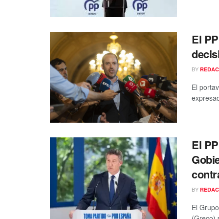
El PP
decis
BY
REDAC
El porta
expresado
El PP
Gobie
contr
BY
REDAC
El Grupo
(Greco) 