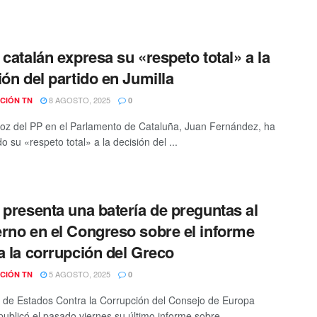
 catalán expresa su «respeto total» a la
ión del partido en Jumilla
8 AGOSTO, 2025
CIÓN TN
0
voz del PP en el Parlamento de Cataluña, Juan Fernández, ha
 su «respeto total» a la decisión del ...
 presenta una batería de preguntas al
rno en el Congreso sobre el informe
a la corrupción del Greco
5 AGOSTO, 2025
CIÓN TN
0
 de Estados Contra la Corrupción del Consejo de Europa
publicó el pasado viernes su último informe sobre ...