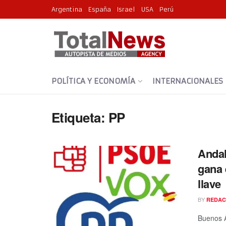
Argentina
España
Israel
USA
Perú
POLÍTICA Y ECONOMÍA
INTERNACIONALES
Etiqueta:
PP
Andal
gana 
llave
BY
REDAC
Buenos A