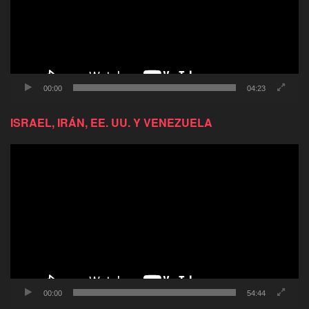
00:00
04:23
ISRAEL, IRÁN, EE. UU. Y VENEZUELA
Reproductor
de
video
00:00
54:44