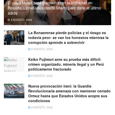
El papá Messi será despedido en la intimidad en
Rosario: Lionel viaja desde Miami para darle el último
adiós
8 AGOSTO, 2026
La Bonaerense pierde policías y el riesgo es
todavía peor: se van los honestos mientras la
corrupción aprende a sobrevivir
8 AGOSTO, 2026
Keiko Fujimori ante su prueba más difícil:
crimen organizado, minería ilegal y un Perú
políticamente fracturado
8 AGOSTO, 2026
Nueva provocación iraní: la Guardia
Revolucionaria amenaza con mantener cerrado
Ormuz hasta que Estados Unidos acepte sus
condiciones
8 AGOSTO, 2026