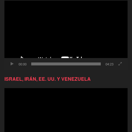
Reproductor
de
video
00:00
04:23
ISRAEL, IRÁN, EE. UU. Y VENEZUELA
Reproductor
de
video