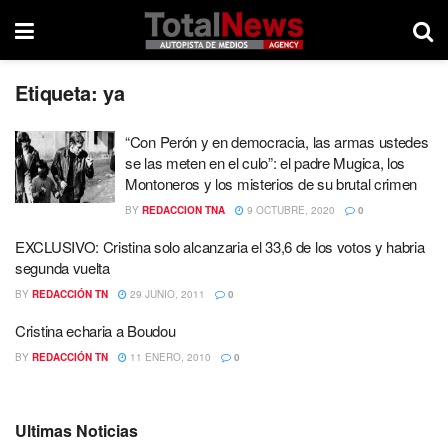
Etiqueta:
ya
“Con Perón y en democracia, las armas ustedes
se las meten en el culo”: el padre Mugica, los
Montoneros y los misterios de su brutal crimen
BY
REDACCION TNA
9 OCTUBRE, 2020
0
EXCLUSIVO: Cristina solo alcanzaria el 33,6 de los votos y habria
segunda vuelta
BY
REDACCIÓN TN
29 JUNIO, 2011
0
Cristina echaria a Boudou
BY
REDACCIÓN TN
11 ENERO, 2010
0
Ultimas Noticias