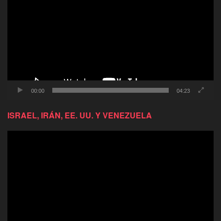
video
00:00
04:23
ISRAEL, IRÁN, EE. UU. Y VENEZUELA
Reproductor
de
video