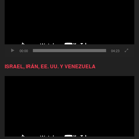
video
00:00
04:23
ISRAEL, IRÁN, EE. UU. Y VENEZUELA
Reproductor
de
video