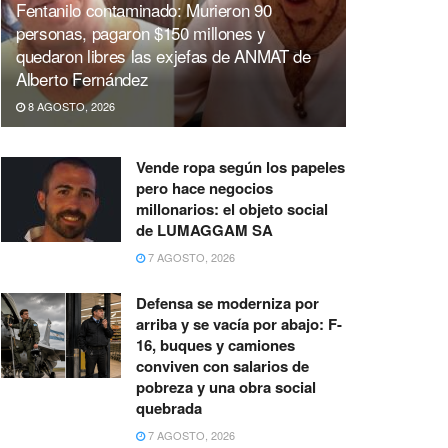
Fentanilo contaminado: Murieron 90
personas, pagaron $150 millones y
quedaron libres las exjefas de ANMAT de
Alberto Fernández
8 AGOSTO, 2026
Vende ropa según los papeles
pero hace negocios
millonarios: el objeto social
de LUMAGGAM SA
7 AGOSTO, 2026
Defensa se moderniza por
arriba y se vacía por abajo: F-
16, buques y camiones
conviven con salarios de
pobreza y una obra social
quebrada
7 AGOSTO, 2026