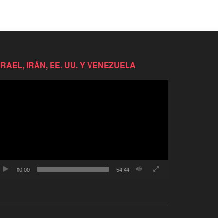
SRAEL, IRÁN, EE. UU. Y VENEZUELA
productor
e
deo
00:00
54:44