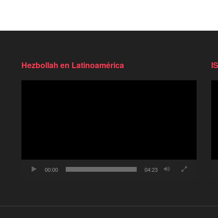
Hezbollah en Latinoamérica
I
Reproductor
Re
de
d
video
vi
00:00
04:23