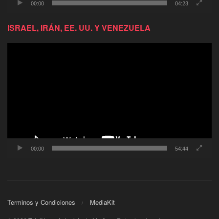
00:00
04:23
ISRAEL, IRÁN, EE. UU. Y VENEZUELA
Reproductor
de
video
00:00
54:44
Terminos y Condiciones
MediaKit