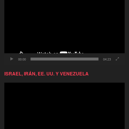
de
video
00:00
04:23
ISRAEL, IRÁN, EE. UU. Y VENEZUELA
Reproductor
de
video