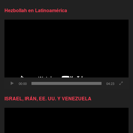
Hezbollah en Latinoamérica
Reproductor
de
video
00:00
04:23
ISRAEL, IRÁN, EE. UU. Y VENEZUELA
Reproductor
de
video