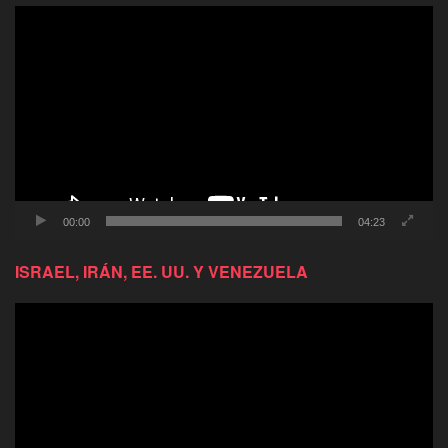
Reproductor
de
video
00:00
04:23
ISRAEL, IRÁN, EE. UU. Y VENEZUELA
Reproductor
de
video