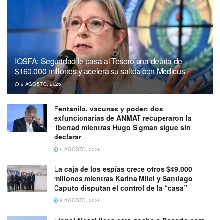
IOSFA: Seguridad le pasa al Tesoro una deuda de
$160.000 millones y acelera su salida con Medicus
9 AGOSTO, 2026
Fentanilo, vacunas y poder: dos
exfuncionarias de ANMAT recuperaron la
libertad mientras Hugo Sigman sigue sin
declarar
9 AGOSTO, 2026
La caja de los espías crece otros $49.000
millones mientras Karina Milei y Santiago
Caputo disputan el control de la “casa”
8 AGOSTO, 2026
Lionel Messi llega esta noche a Rosario para