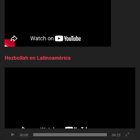
Hezbollah en Latinoamérica
Reproductor
de
video
00:00
04:23