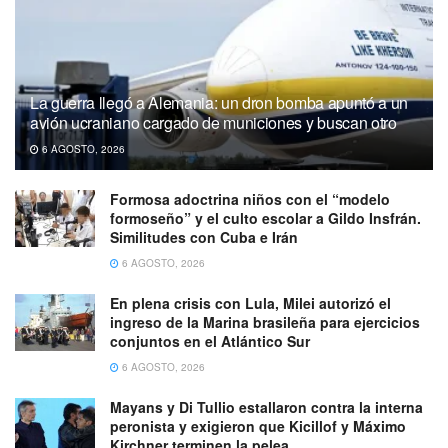
La guerra llegó a Alemania: un dron bomba apuntó a un
avión ucraniano cargado de municiones y buscan otro
6 AGOSTO, 2026
Formosa adoctrina niños con el “modelo
formoseño” y el culto escolar a Gildo Insfrán.
Similitudes con Cuba e Irán
6 AGOSTO, 2026
En plena crisis con Lula, Milei autorizó el
ingreso de la Marina brasileña para ejercicios
conjuntos en el Atlántico Sur
6 AGOSTO, 2026
Mayans y Di Tullio estallaron contra la interna
peronista y exigieron que Kicillof y Máximo
Kirchner terminen la pelea