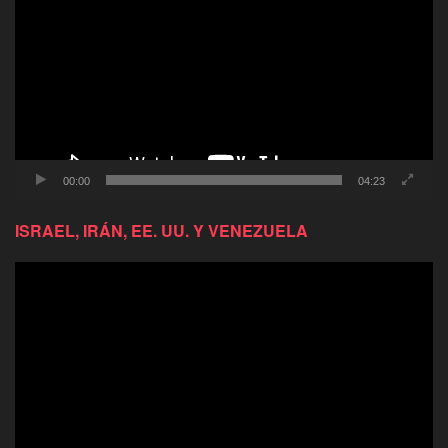
video
00:00
04:23
ISRAEL, IRÁN, EE. UU. Y VENEZUELA
Reproductor
de
video