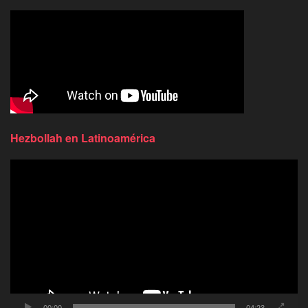
Hezbollah en Latinoamérica
Reproductor
de
video
00:00
04:23