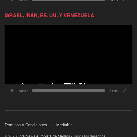
ISRAEL, IRÁN, EE. UU. Y VENEZUELA
Reproductor
de
video
00:00
54:44
Terminos y Condiciones
MediaKit
© 2026
TotalNews Autopista de Medios
- Todos los derechos