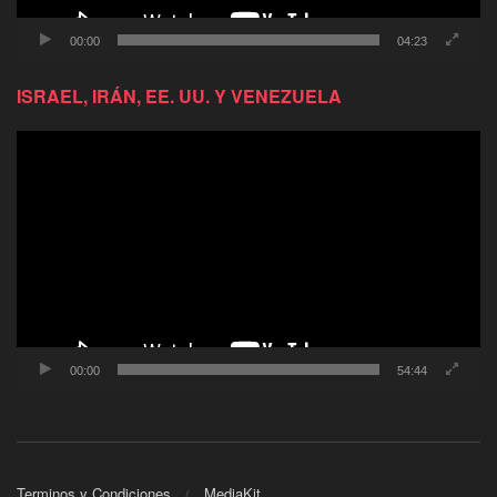
00:00
04:23
ISRAEL, IRÁN, EE. UU. Y VENEZUELA
Reproductor
de
video
00:00
54:44
Terminos y Condiciones
MediaKit