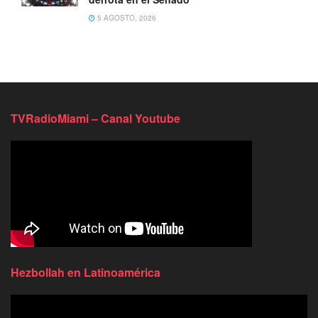
5 AGOSTO, 2026
TVRadioMiami – Canal Youtube
Hezbollah en Latinoamérica
Reproductor
de