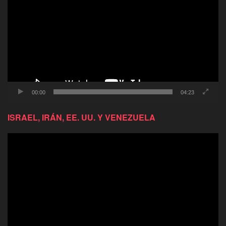
video
00:00
04:23
ISRAEL, IRÁN, EE. UU. Y VENEZUELA
Reproductor
de
video