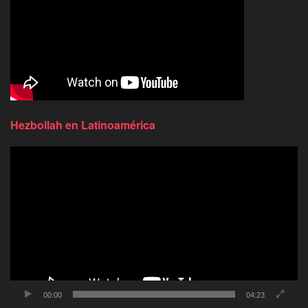
Hezbollah en Latinoamérica
Reproductor
de
video
00:00
04:23