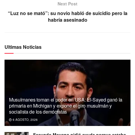
Next Post
“Luz no se mató”: su novio habló de suicidio pero la
habría asesinado
Ultimas Noticias
Musulmanes toman el poder en USA: El-Sayed ganó la
primaria en Michigan y expone el giro musulmán y
socialista de los demócratas
6 AGOSTO, 2026
Facundo Moyano pidió ayuda porque estaba