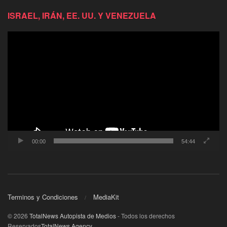
ISRAEL, IRÁN, EE. UU. Y VENEZUELA
Reproductor
de
video
00:00
54:44
Terminos y Condiciones
MediaKit
© 2026
TotalNews Autopista de Medios
- Todos los derechos
Reservados
TotalNews Agency
.