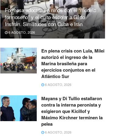
Formosa adoctrina a niños con el “modelo
formoseño” y el culto escolar a Gildo
Insfrán. Similitudes con Cuba e Irán
6 AGOSTO, 2026
En plena crisis con Lula, Milei
autorizó el ingreso de la
Marina brasileña para
ejercicios conjuntos en el
Atlántico Sur
6 AGOSTO, 2026
Mayans y Di Tullio estallaron
contra la interna peronista y
exigieron que Kicillof y
Máximo Kirchner terminen la
pelea
6 AGOSTO, 2026