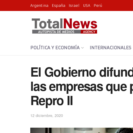
Argentina
España
Israel
USA
Perú
POLÍTICA Y ECONOMÍA
INTERNACIONALES
El Gobierno difund
las empresas que 
Repro II
12 diciembre, 2020