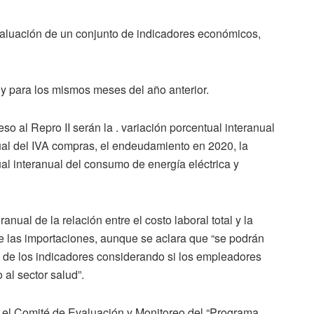
valuación de un conjunto de indicadores económicos,
 y para los mismos meses del año anterior.
o al Repro II serán la . variación porcentual interanual
anual del IVA compras, el endeudamiento en 2020, la
ual interanual del consumo de energía eléctrica y
anual de la relación entre el costo laboral total y la
 de las importaciones, aunque se aclara que “se podrán
o de los indicadores considerando si los empleadores
o al sector salud”.
ea el Comité de Evaluación y Monitoreo del “Programa