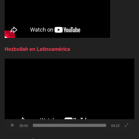
Hezbollah en Latinoamérica
Reproductor
de
video
00:00
04:23