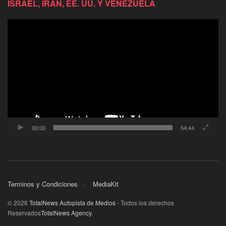
ISRAEL, IRÁN, EE. UU. Y VENEZUELA
Reproductor
de
video
00:00
54:44
Terminos y Condiciones
MediaKit
© 2026
TotalNews Autopista de Medios
- Todos los derechos
Reservados
TotalNews Agency
.