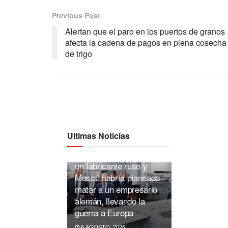
Previous Post
Alertan que el paro en los puertos de granos
afecta la cadena de pagos en plena cosecha
de trigo
Ultimas Noticias
Drones: Ucrania ataca a
un fabricante ruso y
Moscú habría planeado
matar a un empresario
alemán, llevando la
guerra a Europa
6 AGOSTO, 2026