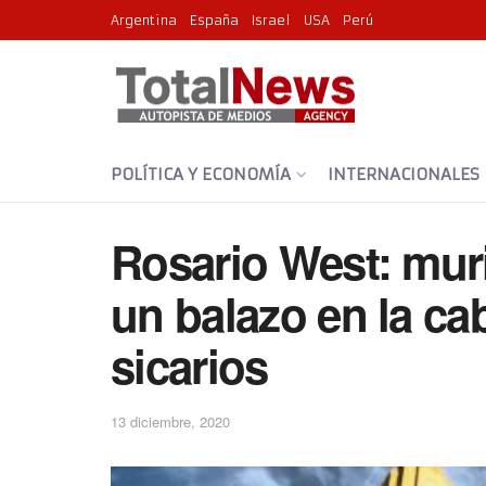
Argentina
España
Israel
USA
Perú
POLÍTICA Y ECONOMÍA
INTERNACIONALES
Rosario West: muri
un balazo en la ca
sicarios
13 diciembre, 2020