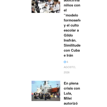
niños con
el
“modelo
formoseño”
y el culto
escolar a
Gildo
Insfrán.
Similitudes
con Cuba
e Irán
6
AGOSTO,
2026
En plena
crisis con
Lula,
Milei
autorizó