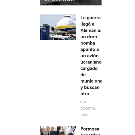
La guerra
llegó a
Alemania:
un dron
bomba
apuntó a
un avión
ucraniano
cargado
de
municiones
y buscan
otro
6
AGOSTO,
2026
Formosa
adoctrina