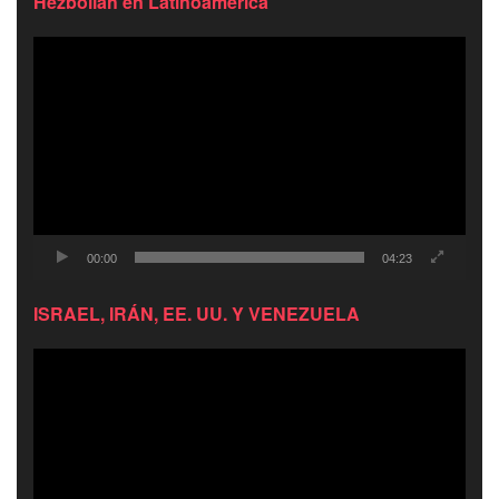
Hezbollah en Latinoamérica
Reproductor
de
video
00:00
04:23
ISRAEL, IRÁN, EE. UU. Y VENEZUELA
Reproductor
de
video