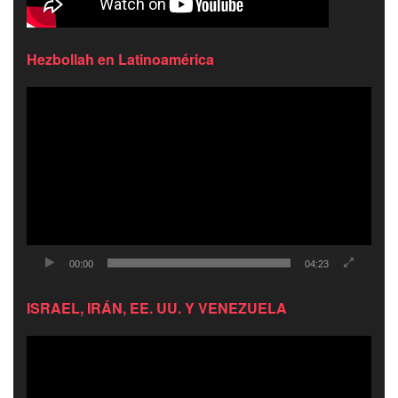
Hezbollah en Latinoamérica
Reproductor
de
video
00:00
04:23
ISRAEL, IRÁN, EE. UU. Y VENEZUELA
Reproductor
de
video