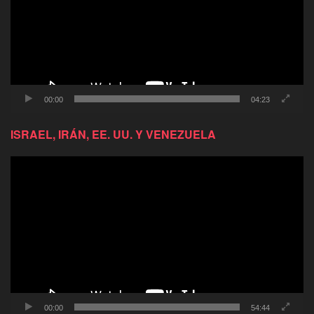
00:00
04:23
ISRAEL, IRÁN, EE. UU. Y VENEZUELA
Reproductor
de
video
00:00
54:44