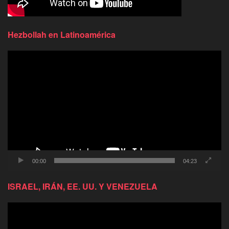
Hezbollah en Latinoamérica
Reproductor
de
video
00:00
04:23
ISRAEL, IRÁN, EE. UU. Y VENEZUELA
Reproductor
de