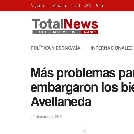
Argentina
España
Israel
USA
Perú
POLÍTICA Y ECONOMÍA
INTERNACIONALES
Más problemas par
embargaron los bi
Avellaneda
22 diciembre, 2020