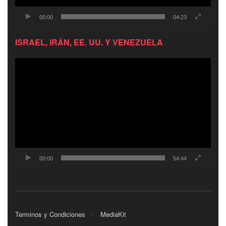
00:00
04:23
ISRAEL, IRÁN, EE. UU. Y VENEZUELA
Reproductor
de
video
00:00
54:44
Terminos y Condiciones
MediaKit