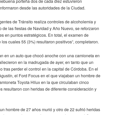
ochebuena porteña dos de cada diez estuvieron
informaron desde las autoridades de la Ciudad.
entes de Tránsito realiza controles de alcoholemia y
o de las fiestas de Navidad y Año Nuevo, se reforzaron
es en puntos estratégicos. En total, el examen de
los cuales 55 (3%) resultaron positivos”, completaron.
aban en un auto que chocó anoche con una camioneta en
fallecieron en la madrugada de ayer, en tanto que un
o tras perder el control en la capital de Córdoba. En el
n Agustín, el Ford Focus en el que viajaban un hombre de
amioneta Toyota Hilux en la que circulaban cinco
s resultaron con heridas de diferente consideración y
 un hombre de 27 años murió y otro de 22 sufrió heridas