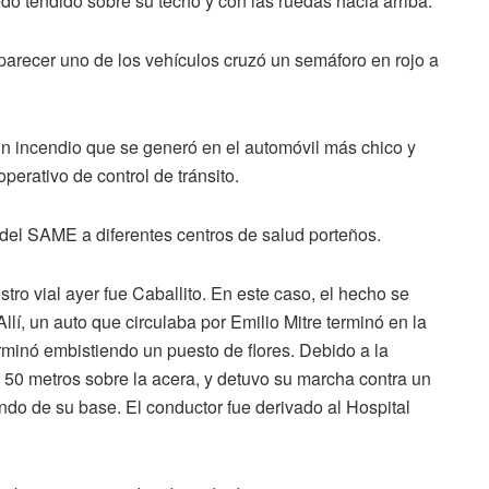
ó tendido sobre su techo y con las ruedas hacia arriba.
parecer uno de los vehículos cruzó un semáforo en rojo a
 un incendio que se generó en el automóvil más chico y
perativo de control de tránsito.
del SAME a diferentes centros de salud porteños.
stro vial ayer fue Caballito. En este caso, el hecho se
llí, un auto que circulaba por Emilio Mitre terminó en la
rminó embistiendo un puesto de flores. Debido a la
si 50 metros sobre la acera, y detuvo su marcha contra un
ndo de su base. El conductor fue derivado al Hospital